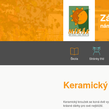
Z
nám
Škola
Stránky tříd
Kontakty a důležité informace
Pedagogové
Volná místa
Keramický
Z historie školy
Charakteristika školy
Školní knihovna
Úřední deska školy
Keramický kroužek se koná dvě vyuč
krásné dárky pro své nejbližší.
Školská rada