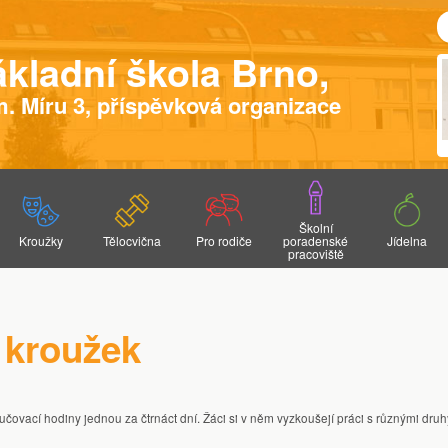
ákladní škola Brno,
. Míru 3, příspěvková organizace
Školní
Kroužky
Tělocvična
Pro rodiče
poradenské
Jídelna
pracoviště
Tvořivá dílna
Podmínky pronájmu
Vyučovací hodiny
Kariérový poradce
Školní jídelna
ZUŠ ARK MUSIC
Moderní gymnastika
Harmonogram školního roku
Speciální pedagog
Divadelní kroužek
STARS
Fotky a videa
Metodik prevence
 kroužek
Keramický kroužek
Obsazenost tělocvičny
Formuláře žádostí ke stažení
Činnost školního poradenského pr
Veš dětská - co s ní?
Výchovná poradkyně
Klub rodičů při ZŠ
Postup při vyšetřování, podpůrná 
ovací hodiny jednou za čtrnáct dní. Žáci si v něm vyzkoušejí práci s různými druhy