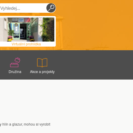
Virtuální prohlídka
Družina
Akce a projekty
Základní informace
Žákovský parlament
Aktuality
Celé Česko čte dětem
Sportovní kroužek
Prevence školní neúspěšnosti
acoviště
Arte hrátky
Projekt Brno
Výtvarný kroužek
Projekty EU
opatření
 hlín a glazur, mohou si vyrobit