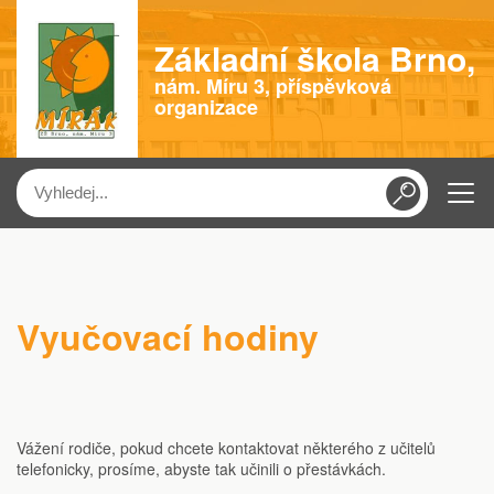
Základní škola Brno,
nám. Míru 3, příspěvková
organizace
Menu
Vyučovací hodiny
Vážení rodiče, pokud chcete kontaktovat některého z učitelů
telefonicky, prosíme, abyste tak učinili o přestávkách.