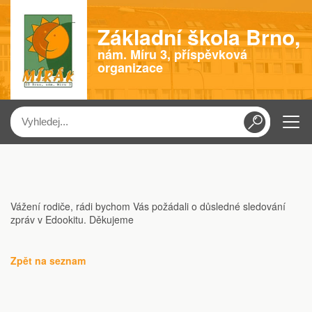
Základní škola Brno,
nám. Míru 3, příspěvková
organizace
Menu
Vážení rodiče, rádi bychom Vás požádali o důsledné sledování
zpráv v Edookitu. Děkujeme
Zpět na seznam